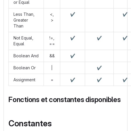
or Equal
Less Than,
<,
✔️
✔️
Greater
>
Than
Not Equal,
!=,
✔️
✔️
✔️
Equal
==
Boolean And
&&
✔️
Boolean Or
|
✔️
Assignment
=
✔️
✔️
✔️
Fonctions et constantes disponibles
Constantes