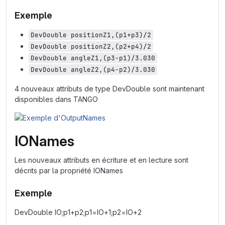
Exemple
DevDouble positionZ1,(p1+p3)/2
DevDouble positionZ2,(p2+p4)/2
DevDouble angleZ1,(p3-p1)/3.030
DevDouble angleZ2,(p4-p2)/3.030
4 nouveaux attributs de type DevDouble sont maintenant
disponibles dans TANGO
IONames
Les nouveaux attributs en écriture et en lecture sont
décrits par la propriété IONames
Exemple
DevDouble IO;
p1+p2
;
p1=IO+1
;
p2=IO+2