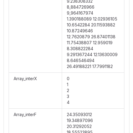
9.238308332
8,884726966
9,964167974
1.390188089 12.02936105
10.6542284 20.11593882
10.87249646
12.7620879 26.87401138
11.75438807 12.959019
8.308822284
9.291367244 12.13630009
8.646546494
26.49188221 17.7991182
Array_interX
0
1
2
3
4
Array_interF
24.35093012
19.34897096
20.31292052
18.55523895