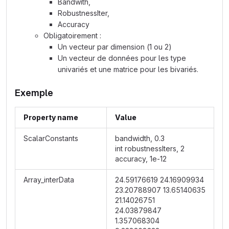
Bandwith,
RobustnessIter,
Accuracy
Obligatoirement :
Un vecteur par dimension (1 ou 2)
Un vecteur de données pour les type
univariés et une matrice pour les bivariés.
Exemple
Property name
Value
ScalarConstants
bandwidth, 0.3
int robustnessIters, 2
accuracy, 1e-12
Array_interData
24.59176619 24.16909934
23.20788907 13.65140635
21.14026751
24.03879847
1.357068304