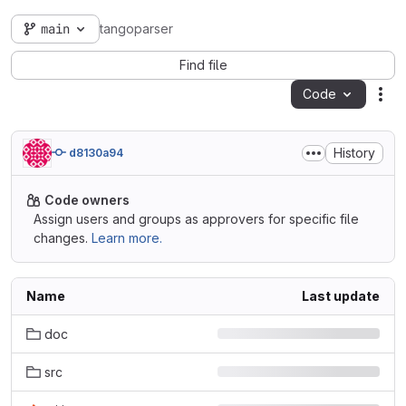
main
tangoparser
Find file
Code
Act
History
d8130a94
Code owners
Assign users and groups as approvers for specific file
changes.
Learn more.
Name
Last update
doc
src