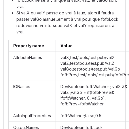
fofbLock ne sera vrai que si valX, valZ et valGo sont
vrai.
Si valX ou valY passe de vrai à faux, alors il faudra
passer valGo manuellement à vrai pour que fofbLock
redevienne vrai lorsque valX et valY repasseront à
vrai.
Property name
Value
AttributeNames
valX,test/tools/test.pub/valX
valZ,test/tools/test.pub/valZ
valGo,test/tools/test.pub/valGo
fofbPrev,test/tools/test.pub/fofbPr
IONames
DevBoolean fofbWatcher ; valX &&
valZ ;valGo = if(fofbPrev &&
!fofbWatcher, 0, valGo);
fofbPrev=fofbWatcher
AutoInputProperties
fofbWatcher;false;0.5
OutputNames
DevBoolean fofbLock,