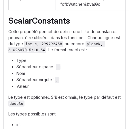
fofbWatcher&&valGo
ScalarConstants
Cette propriété permet de définir une liste de constantes
pouvant être utilisées dans les fonctions. Chaque ligne est
du type
ou encore
int c, 299792458
planck, 
. Le format exact est :
6.62607015e10-34
Type
Séparateur espace '
'
Nom
Séparateur virgule '
'
,
Valeur
Le type est optionnel. S'il est ommis, le type par défaut est
.
double
Les types possibles sont :
int