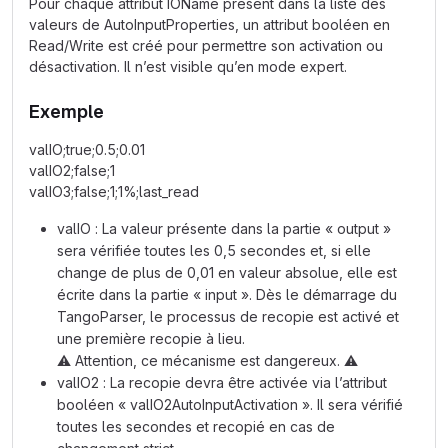
Pour chaque attribut IOName présent dans la liste des
valeurs de AutoInputProperties, un attribut booléen en
Read/Write est créé pour permettre son activation ou
désactivation. Il n’est visible qu’en mode expert.
Exemple
valIO;true;0.5;0.01
valIO2;false;1
valIO3;false;1;1%;last_read
valIO : La valeur présente dans la partie « output »
sera vérifiée toutes les 0,5 secondes et, si elle
change de plus de 0,01 en valeur absolue, elle est
écrite dans la partie « input ». Dès le démarrage du
TangoParser, le processus de recopie est activé et
une première recopie à lieu.
⚠️
Attention, ce mécanisme est dangereux.
⚠️
valIO2 : La recopie devra être activée via l’attribut
booléen « valIO2AutoInputActivation ». Il sera vérifié
toutes les secondes et recopié en cas de