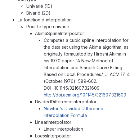
Univarié (1D)
Bivarié (2D)
La fonction d'interpolation
Pour le type univarié
AkimaSplineInterpolator
Computes a cubic spline interpolation for
the data set using the Akima algorithm, as
originally formulated by Hiroshi Akima in
his 1970 paper "A New Method of
Interpolation and Smooth Curve Fitting
Based on Local Procedures." J. ACM 17, 4
(October 1970), 589-602.
DOI=10.1145/321607.321609
http://doi.acm.org/10.1145/321607.321609
DividedDifferenceInterpolator
Newton's Divided Difference
Interpolation Formula
LinearInterpolator
Linear interpolation
LoessInterpolator