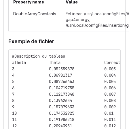
Property name
Value
DoubleArrayConstants
FeLinear, /usr/Local/configFiles/
gap4energy,
/usr/Local/configFiles/Insertio
Exemple de fichier
#Description du tableau