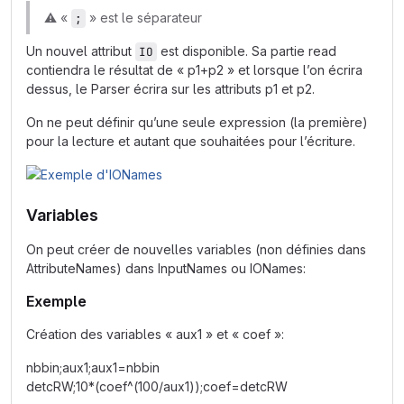
⚠️
«
» est le séparateur
;
Un nouvel attribut
est disponible. Sa partie read
IO
contiendra le résultat de «
p1+p2
» et lorsque l’on écrira
dessus, le Parser écrira sur les attributs p1 et p2.
On ne peut définir qu’une seule expression (la première)
pour la lecture et autant que souhaitées pour l’écriture.
Variables
On peut créer de nouvelles variables (non définies dans
AttributeNames) dans InputNames ou IONames:
Exemple
Création des variables « aux1 » et « coef »:
nbbin;
aux1
;
aux1=nbbin
detcRW;
10*(coef^(100/aux1))
;
coef=detcRW