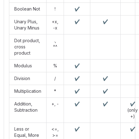
Boolean Not
!
✔️
Unary Plus,
+x,
✔️
✔️
Unary Minus
-x
Dot product,
.,
cross
^^
product
Modulus
%
✔️
Division
/
✔️
✔️
Multiplication
*
✔️
✔️
Addition,
+, -
✔️
✔️
✔️
Subtraction
(only
+)
Less or
<=,
✔️
✔️
Equal, More
>=