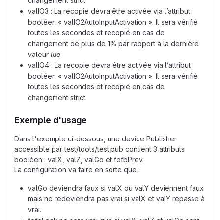
changement strict.
valIO3 : La recopie devra être activée via l’attribut
booléen « valIO2AutoInputActivation ». Il sera vérifié
toutes les secondes et recopié en cas de
changement de plus de 1% par rapport à la dernière
valeur
lue
.
valIO4 : La recopie devra être activée via l’attribut
booléen « valIO2AutoInputActivation ». Il sera vérifié
toutes les secondes et recopié en cas de
changement strict.
Exemple d'usage
Dans l'exemple ci-dessous, une device Publisher
accessible par test/tools/test.pub contient 3 attributs
booléen : valX, valZ, valGo et fofbPrev.
La configuration va faire en sorte que :
valGo deviendra faux si valX ou valY deviennent faux
mais ne redeviendra pas vrai si valX et valY repasse à
vrai.