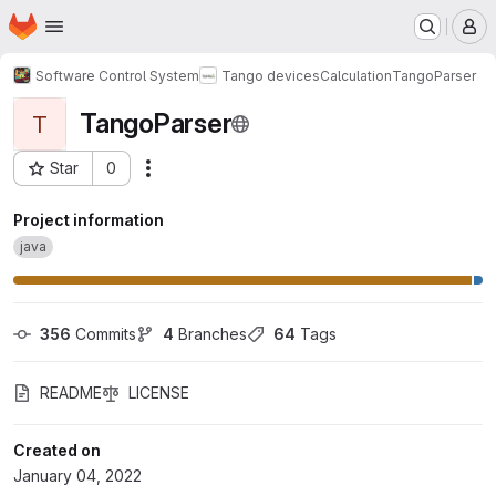
Homepage
Skip to main content
M
Software Control System
Tango devices
Calculation
TangoParser
TangoParser
T
Star
0
Actions
Project ID: 427
Project information
java
356
 Commits
4
 Branches
64
 Tags
README
LICENSE
Created on
January 04, 2022