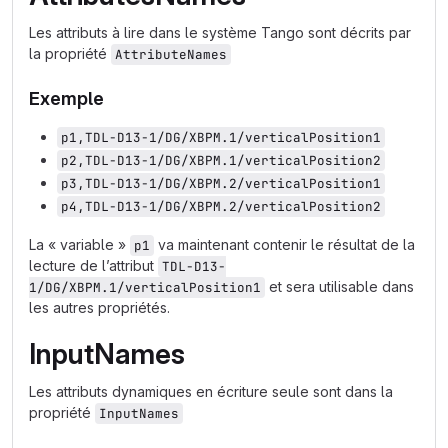
Les attributs à lire dans le système Tango sont décrits par
la propriété
AttributeNames
Exemple
p1,TDL-D13-1/DG/XBPM.1/verticalPosition1
p2,TDL-D13-1/DG/XBPM.1/verticalPosition2
p3,TDL-D13-1/DG/XBPM.2/verticalPosition1
p4,TDL-D13-1/DG/XBPM.2/verticalPosition2
La « variable »
va maintenant contenir le résultat de la
p1
lecture de l’attribut
TDL-D13-
et sera utilisable dans
1/DG/XBPM.1/verticalPosition1
les autres propriétés.
InputNames
Les attributs dynamiques en écriture seule sont dans la
propriété
InputNames