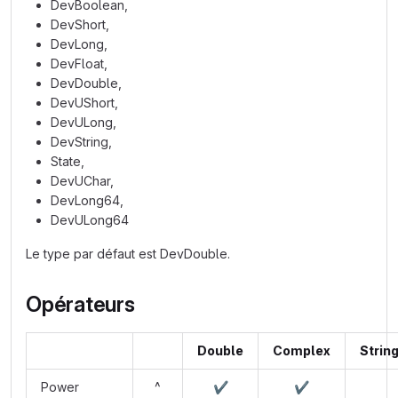
DevBoolean,
DevShort,
DevLong,
DevFloat,
DevDouble,
DevUShort,
DevULong,
DevString,
State,
DevUChar,
DevLong64,
DevULong64
Le type par défaut est DevDouble.
Opérateurs
Double
Complex
Strin
Power
^
✔️
✔️