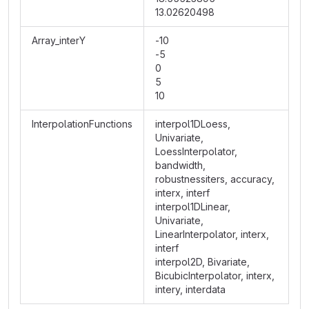
13.02620498
Array_interY
-10
-5
0
5
10
InterpolationFunctions
interpol1DLoess,
Univariate,
LoessInterpolator,
bandwidth,
robustnessiters, accuracy,
interx, interf
interpol1DLinear,
Univariate,
LinearInterpolator, interx,
interf
interpol2D, Bivariate,
BicubicInterpolator, interx,
intery, interdata