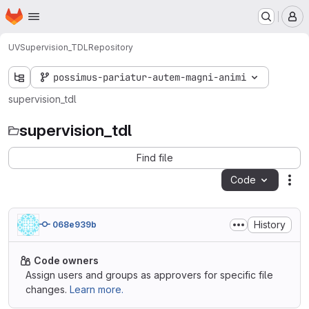
Homepage
Skip to main content
M
UV
Supervision_TDL
Repository
possimus-pariatur-autem-magni-animi
supervision_tdl
supervision_tdl
Find file
Code
Act
History
068e939b
Code owners
Assign users and groups as approvers for specific file
changes.
Learn more.