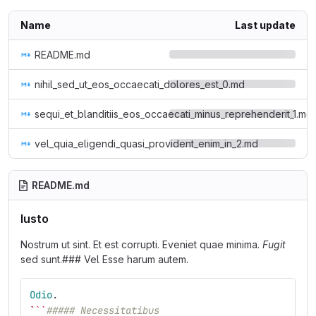
Name
Last update
README.md
nihil_sed_ut_eos_occaecati_dolores_est_0.md
sequi_et_blanditiis_eos_occaecati_minus_reprehenderit_1.md
vel_quia_eligendi_quasi_provident_enim_in_2.md
README.md
Iusto
Nostrum ut sint. Et est corrupti. Eveniet quae minima.
Fugit
sed sunt.### Vel Esse harum autem.
Odio
.
`
``
##### Necessitatibus