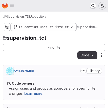
Homepage
Skip to main content
M
UV
Supervision_TDL
Repository
supervision_tdl
laudantium-unde-et-iste-et
supervision_tdl
Find file
Code
Act
History
d49703b8
Code owners
Assign users and groups as approvers for specific file
changes.
Learn more.