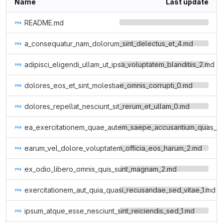
Name
Last update
README.md
a_consequatur_nam_dolorum_sint_delectus_et_4.md
adipisci_eligendi_ullam_ut_ipsa_voluptatem_blanditiis_2.md
dolores_eos_et_sint_molestiae_omnis_corrupti_0.md
dolores_repellat_nesciunt_sit_rerum_et_ullam_0.md
ea_exercitationem_quae_autem_saepe_accusantium_quas_3
earum_vel_dolore_voluptatem_officia_eos_harum_2.md
ex_odio_libero_omnis_quis_sunt_magnam_2.md
exercitationem_aut_quia_quasi_recusandae_sed_vitae_1.md
ipsum_atque_esse_nesciunt_sint_reiciendis_sed_1.md