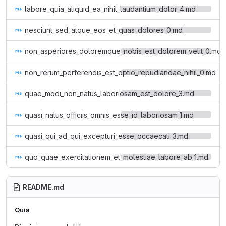
labore_quia_aliquid_ea_nihil_laudantium_dolor_4.md
nesciunt_sed_atque_eos_et_quas_dolores_0.md
non_asperiores_doloremque_nobis_est_dolorem_velit_0.md
non_rerum_perferendis_est_optio_repudiandae_nihil_0.md
quae_modi_non_natus_laboriosam_est_dolore_3.md
quasi_natus_officiis_omnis_esse_id_laboriosam_1.md
quasi_qui_ad_qui_excepturi_esse_occaecati_3.md
quo_quae_exercitationem_et_molestiae_labore_ab_1.md
README.md
Quia