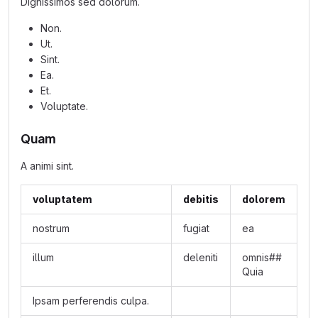
Dignissimos sed dolorum.
Non.
Ut.
Sint.
Ea.
Et.
Voluptate.
Quam
A animi sint.
voluptatem
debitis
dolorem
nostrum
fugiat
ea
illum
deleniti
omnis##
Quia
Ipsam perferendis culpa.